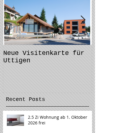
Neue Visitenkarte für
Bericht im
Uttigen
Tagblatt
Recent Posts
2.5 Zi Wohnung ab 1. Oktober
2026 frei