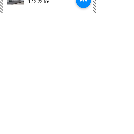
1.12.22 frei
2.5 Zimmer Wohnung ab 1.
September 2021 frei
Büro-/Praxisraum alte Säge ab
1.9.2020 frei
3 1/2 Zi Wohnung 1. Stock ab 1.
Mai 2020 frei