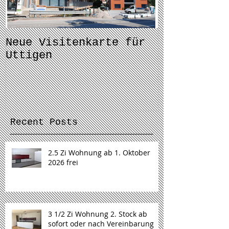
Neue Visitenkarte für
Bericht im
Uttigen
Tagblatt
Recent Posts
2.5 Zi Wohnung ab 1. Oktober
2026 frei
3 1/2 Zi Wohnung 2. Stock ab
sofort oder nach Vereinbarung